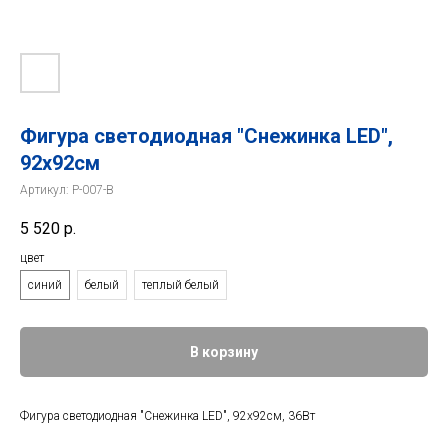
Фигура светодиодная "Снежинка LED",
92х92см
Артикул:
P-007-B
5 520
р.
цвет
синий
белый
теплый белый
В корзину
Фигура светодиодная "Снежинка LED", 92х92см, 36Вт