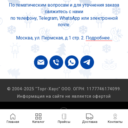
По тематическим вопросам и для уточнения заказа
свяжитесь с нами
по телефону, Telegram, WhatsApp или электронной
почте.
Москва, ул. Пермская, д.1 стр. 2.
Подробнее...
© 2004-2025 "Торг-Хаус" ООО. ОГРН: 1177746174099.
Информация на сайте не является офертой
Tilda
Made on
Главная
Каталог
Прайсы
Доставка
Контакты