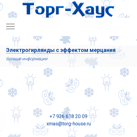
Электрогирлянды c эффектом мерцания
больше информации
+7 926 618 20 09
xmas@torg-house.ru